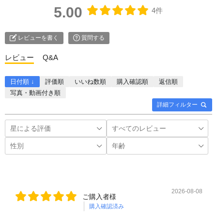
5.00
4件
い合わせ
レビューを書く
質問する
レビュー
Q&A
日付順 ↓
評価順
いいね数順
購入確認順
返信順
写真・動画付き順
詳細フィルター
2026-08-08
ご購入者様
購入確認済み