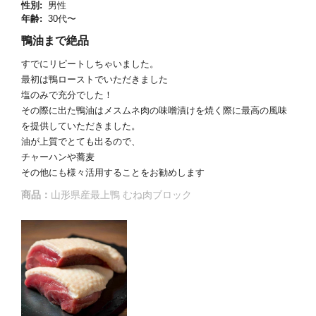
性別:
男性
年齢:
30代〜
鴨油まで絶品
すでにリピートしちゃいました。
最初は鴨ローストでいただきました
塩のみで充分でした！
その際に出た鴨油はメスムネ肉の味噌漬けを焼く際に最高の風味
を提供していただきました。
油が上質でとても出るので、
チャーハンや蕎麦
その他にも様々活用することをお勧めします
商品：
山形県産最上鴨 むね肉ブロック