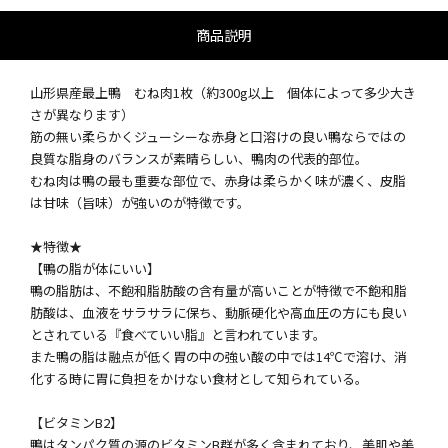
商品説明
山形県産最上鴨 むね肉1枚（約300g以上 個体によって多少大き
さが異なります）
筋の無い柔らかくジューシーな赤身と口溶けの良い鴨ならではの
良質な脂身のバランスが素晴らしい、鴨肉の代表的部位。
むね肉は鴨の最も重要な部位で、赤身は柔らかく味が濃く、皮脂
は甘味（旨味）が強いのが特徴です。
★特徴★
【鴨の脂が体にいい】
鴨の脂肪は、不飽和脂肪酸の含有量が高いことが特徴で不飽和脂
肪酸は、血液をサラサラに保ち、動脈硬化や高血圧の方にも良い
とされている『食べていい脂』と言われています。
また鴨の脂は融点が低く胃の中の強い酸の中では14℃で溶け、消
化する時に胃に負担をかけない食材として知られている。
【ビタミンB2】
鴨はタンパク質の源のビタミンB群が多く含まれており、美肌や美