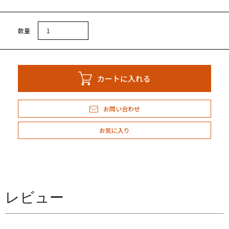
しい解凍の方法
数量
カートに入れる
会員登録
イン
お問い合わせ
アカウント
お気に入り
トを見る
概要
レビュー
あるご質問
商取引法