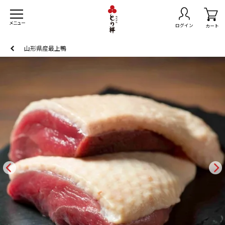
メニュー
ログイン
カート
山形県産最上鴨
トセット
無料
きセット
スマスチキン
島県産黒さつま鶏