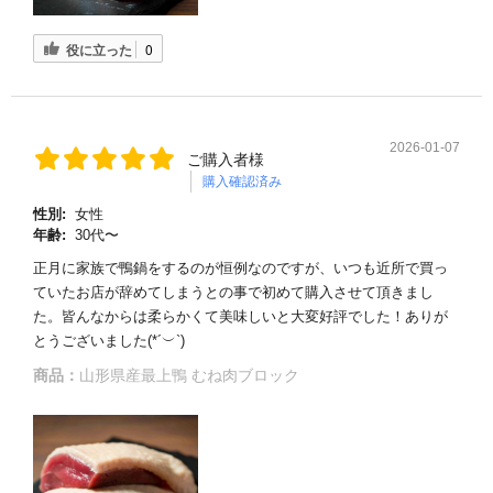
役に立った
0
2026-01-07
ご購入者様
購入確認済み
性別:
女性
年齢:
30代〜
正月に家族で鴨鍋をするのが恒例なのですが、いつも近所で買っ
ていたお店が辞めてしまうとの事で初めて購入させて頂きまし
た。皆んなからは柔らかくて美味しいと大変好評でした！ありが
とうございました(*´︶`)
商品：
山形県産最上鴨 むね肉ブロック