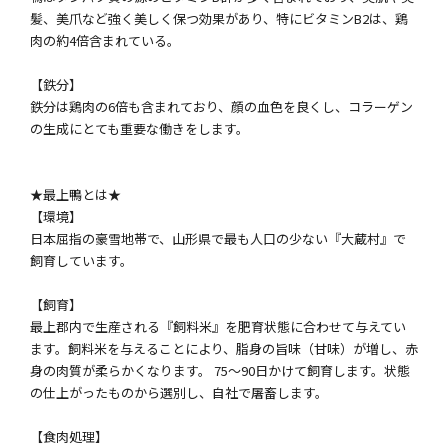
髪、美爪など強く美しく保つ効果があり、特にビタミンB2は、鶏
肉の約4倍含まれている。
【鉄分】
鉄分は鶏肉の6倍も含まれており、顔の血色を良くし、コラーゲン
の生成にとても重要な働きをします。
★最上鴨とは★
【環境】
日本屈指の豪雪地帯で、山形県で最も人口の少ない『大蔵村』で
飼育しています。
【飼育】
最上郡内で生産される『飼料米』を肥育状態に合わせて与えてい
ます。飼料米を与えることにより、脂身の旨味（甘味）が増し、赤
身の肉質が柔らかくなります。 75～90日かけて飼育します。状態
の仕上がったものから選別し、自社で屠畜します。
【食肉処理】