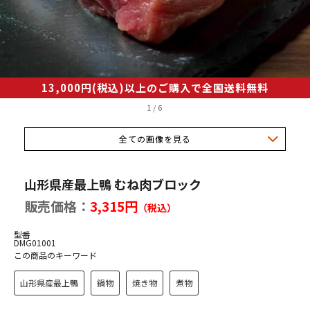
産若どり
品
・調味料
13,000円(税込)以上のご購入で全国送料無料
1
/
6
県産最上鴨
全ての画像を見る
一覧
山形県産最上鴨 むね肉ブロック
販売価格：
3,315円
（税込）
型番
祥の歴史はスープにあり
DMG01001
この商品のキーワード
へのこだわり
山形県産最上鴨
鍋物
焼き物
煮物
きの美味しい召し上がり方