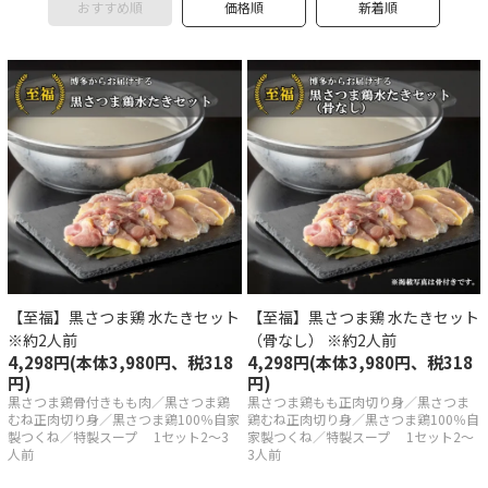
おすすめ順
価格順
新着順
産若どり
品
・調味料
県産最上鴨
一覧
【至福】黒さつま鶏 水たきセット
【至福】黒さつま鶏 水たきセット
※約2人前
（骨なし） ※約2人前
4,298円(本体3,980円、税318
4,298円(本体3,980円、税318
祥の歴史はスープにあり
円)
円)
黒さつま鶏骨付きもも肉／黒さつま鶏
黒さつま鶏もも正肉切り身／黒さつま
むね正肉切り身／黒さつま鶏100％自家
鶏むね正肉切り身／黒さつま鶏100％自
へのこだわり
製つくね／特製スープ 1セット2～3
家製つくね／特製スープ 1セット2～
人前
3人前
きの美味しい召し上がり方