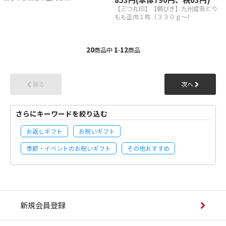
【三つ丸印】【朝びき】九州産若どり
もも正肉１枚（３３０ｇ～）
20
1
12
商品中
-
商品
戻る
次へ
さらにキーワードを絞り込む
お返しギフト
お祝いギフト
季節・イベントのお祝いギフト
その他おすすめ
新規会員登録