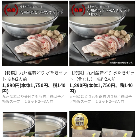
しい解凍の方法
会員登録
イン
【特撰】九州産若どり 水たきセッ
【特撰】九州産若どり 水たきセッ
アカウント
ト ※約2人前
ト（骨なし） ※約2人前
1,890円(本体1,750円、税140
1,890円(本体1,750円、税140
トを見る
円)
円)
九州産若どり骨付きもも肉／鶏団子／
九州産若どりもも正肉切り身／鶏団子
特製スープ 1セット2～3人前
／特製スープ 1セット2～3人前
概要
あるご質問
商取引法