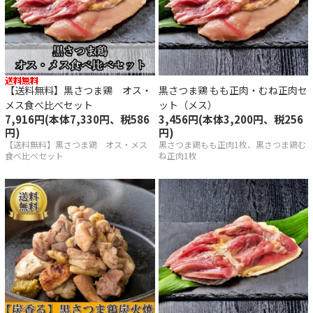
【送料無料】黒さつま鶏 オス・
黒さつま鶏 もも正肉・むね正肉セ
メス食べ比べセット
ット（メス）
7,916円(本体7,330円、税586
3,456円(本体3,200円、税256
円)
円)
【送料無料】黒さつま鶏 オス・メス
黒さつま鶏もも正肉1枚、黒さつま鶏む
食べ比べセット
ね正肉1枚