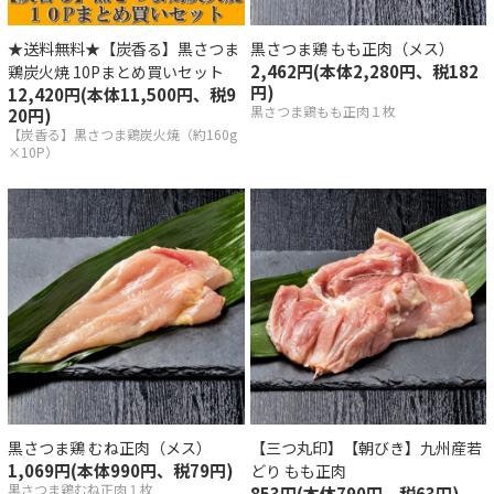
★送料無料★【炭香る】黒さつま
黒さつま鶏 もも正肉（メス）
2,462円(本体2,280円、税182
鶏炭火焼 10Pまとめ買いセット
円)
12,420円(本体11,500円、税9
黒さつま鶏もも正肉１枚
20円)
【炭香る】黒さつま鶏炭火焼（約160g
×10P）
黒さつま鶏 むね正肉（メス）
【三つ丸印】【朝びき】九州産若
1,069円(本体990円、税79円)
どり もも正肉
黒さつま鶏むね正肉１枚
853円(本体790円、税63円)