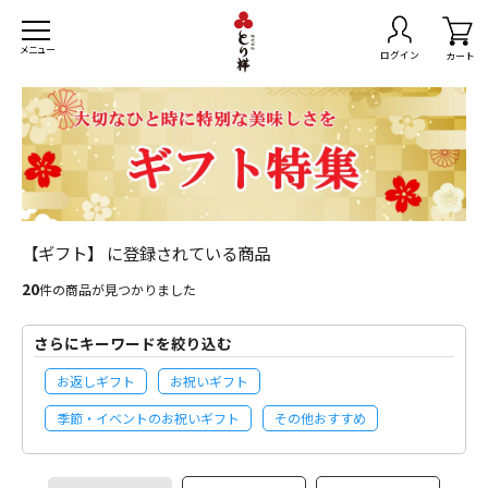
メニュー
ログイン
カート
【ギフト】 に登録されている商品
トセット
20
件の商品が見つかりました
無料
さらにキーワードを絞り込む
きセット
お返しギフト
お祝いギフト
季節・イベントのお祝いギフト
その他おすすめ
スマスチキン
島県産黒さつま鶏