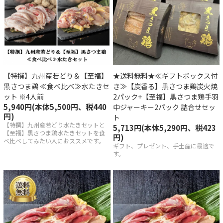
い合わせ
【特撰】九州産若どり＆【至福】
★送料無料★≪ギフトボックス付
黒さつま鶏 ≪食べ比べ≫水たきセ
き≫【炭香る】黒さつま鶏炭火焼
ット ※4人前
2パック+【至福】黒さつま鶏手羽
5,940円(本体5,500円、税440
中ジャーキー2パック 詰合せセッ
円)
ト
【特撰】九州産若どり水たきセットと
5,713円(本体5,290円、税423
【至福】黒さつま鶏水たきセットを食
円)
べ比べしてみたい人におススメです。
ギフト、プレゼント、手土産に最適で
す。