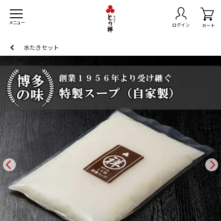
メニュー
ログイン
カート
水たきセット
トセット
無料
きセット
スマスチキン
島県産黒さつま鶏