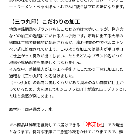
ー・ラーメン・ちゃんぽん・おでんに使えばプロの味になります。
【三つ丸印】こだわりの加工
地鶏や銘柄鶏のブランド名にこだわる方は大勢いますが、捌き方
などの加工の過程にこだわる人は少数です。市場に出回る大半の
鶏肉は工場で機械的に処理されるか、流れ作業の中でベルコトン
ベア式に処理されています。このような加工では鶏肉がボロボロ
に仕上がって臭みが出てしまい、たとえどんなブランド名がつく
地鶏や銘柄鶏でも美味しくはなれません。
そんな中、熟練職人が１羽１羽手捌きにこだわり丁寧に加工した
過程を【三つ丸印】と名付けました。
【三つ丸印】の鶏肉は美しくハリがあり臭みのない肉質に仕上が
っているため、火を通してもジュワっと肉汁が溢れ出しプリッとし
た味と食感が楽しめます。
原材料：国産鶏ガラ、水
「
冷凍便
」
※本商品は鮮度を維持してお届けできる
での発送
となります。特殊冷凍庫にて急速冷凍をかけておりますので、鮮