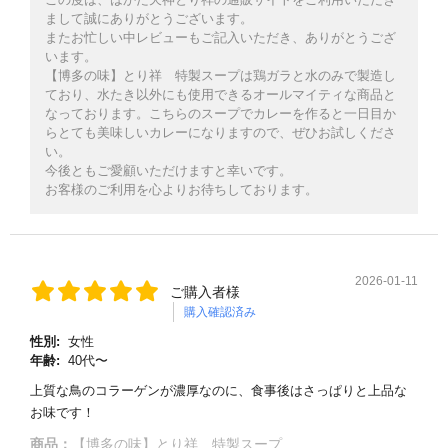
まして誠にありがとうございます。
またお忙しい中レビューもご記入いただき、ありがとうござ
います。
【博多の味】とり祥 特製スープは鶏ガラと水のみで製造し
ており、水たき以外にも使用できるオールマイティな商品と
なっております。こちらのスープでカレーを作ると一日目か
らとても美味しいカレーになりますので、ぜひお試しくださ
い。
今後ともご愛顧いただけますと幸いです。
お客様のご利用を心よりお待ちしております。
2026-01-11
ご購入者様
購入確認済み
性別:
女性
年齢:
40代〜
上質な鳥のコラーゲンが濃厚なのに、食事後はさっぱりと上品な
お味です！
商品：
【博多の味】とり祥 特製スープ