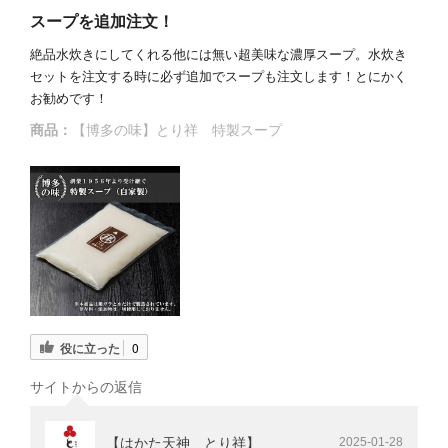
スープを追加注文！
絶品水炊きにしてくれる他には無い超美味な濃厚スープ。水炊き
セットを注文する時に必ず追加でスープも注文します！とにかく
お勧めです！
商品：
【博多の味】とり祥 特製スープ
役に立った
0
サイトからの返信
【はかた天神 とり祥】
2025-01-28