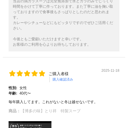
当店の鶏ガラスープは完全無添加で水とガラのみでじっくり
時間をかけて丁寧に作っております。また丁寧に油を掬い取
っておりますので食事後もさっぱりとしたのだと思われま
す。
カレーやシチューなどにもピッタリですのでぜひご活用くだ
さい。
今後ともご愛顧いただけますと幸いです。
お客様のご利用を心よりお待ちしております。
2025-11-18
ご購入者様
購入確認済み
性別:
女性
年齢:
40代〜
毎年購入してます。これがないと冬は越せないです。
商品：
【博多の味】とり祥 特製スープ