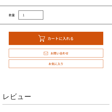
しい解凍の方法
数量
カートに入れる
会員登録
イン
お問い合わせ
アカウント
お気に入り
トを見る
概要
レビュー
あるご質問
商取引法