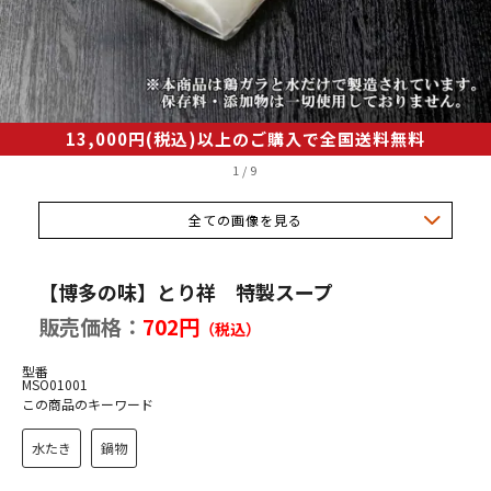
産若どり
品
・調味料
13,000円(税込)以上のご購入で全国送料無料
1
/
9
県産最上鴨
全ての画像を見る
一覧
【博多の味】とり祥 特製スープ
販売価格：
702円
（税込）
型番
祥の歴史はスープにあり
MSO01001
この商品のキーワード
へのこだわり
水たき
鍋物
きの美味しい召し上がり方