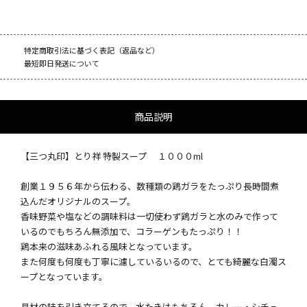
特定商取引法に基づく表記（返品など）
最短即日発送について
商品説明
【三つ丸印】とり祥 特製スープ １０００ml
創業１９５６年から伝わる、数種類の鶏ガラをたっぷり長時間煮
込んだオリジナルのスープ。
香味野菜や塩などの調味料は一切使わず鶏ガラと水のみで作って
いるのでもちろん無添加で、コラーゲンもたっぷり！！
鶏本来の滋味あふれる風味となっています。
また何度も何度も丁寧に濾しているいるので、とても綺麗な白濁ス
ープとなっています。
具材の味を引き立てるので、水たきはもちろん、カレー・シチュ