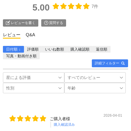
5.00
7件
い合わせ
レビューを書く
質問する
レビュー
Q&A
日付順 ↓
評価順
いいね数順
購入確認順
返信順
写真・動画付き順
詳細フィルター
2026-04-01
ご購入者様
購入確認済み