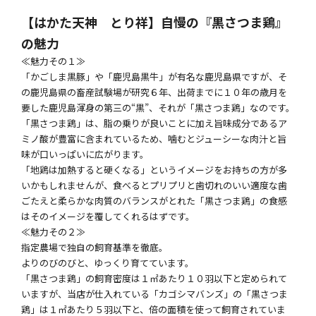
【はかた天神 とり祥】自慢の『黒さつま鶏』
の魅力
≪魅力その１≫
「かごしま黒豚」や「鹿児島黒牛」が有名な鹿児島県ですが、そ
の鹿児島県の畜産試験場が研究６年、出荷までに１０年の歳月を
要した鹿児島渾身の第三の“黒”、それが「黒さつま鶏」なのです。
「黒さつま鶏」は、脂の乗りが良いことに加え旨味成分であるア
ミノ酸が豊富に含まれているため、噛むとジューシーな肉汁と旨
味が口いっぱいに広がります。
「地鶏は加熱すると硬くなる」というイメージをお持ちの方が多
いかもしれませんが、食べるとプリプリと歯切れのいい適度な歯
ごたえと柔らかな肉質のバランスがとれた「黒さつま鶏」の食感
はそのイメージを覆してくれるはずです。
≪魅力その２≫
指定農場で独自の飼育基準を徹底。
よりのびのびと、ゆっくり育てています。
「黒さつま鶏」の飼育密度は１㎡あたり１０羽以下と定められて
いますが、当店が仕入れている「カゴシマバンズ」の「黒さつま
鶏」は１㎡あたり５羽以下と、倍の面積を使って飼育されていま