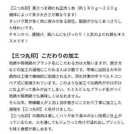
【三つ丸印】黒さつま鶏むね正肉１枚（約１８０ｇ～２２０ｇ
個体によって多少大きさが異なります）
タンパク質が多く肉に厚みがある部位。脂肪が少なくあっさりし
た味わいです。
チキンカツ、唐揚げ、鶏ハムにもぴったり！人気のよだれ鶏もオス
スメです！
【三つ丸印】こだわりの加工
地鶏や銘柄鶏のブランド名にこだわる方は大勢いますが、捌き方
などの加工の過程にこだわる人は少数です。市場に出回る大半の
鶏肉は工場で機械的に処理されるか、流れ作業の中でベルトコン
ベア式に処理されています。このような加工では鶏肉がボロボロ
に仕上がって臭みが出てしまい、たとえどんなブランド名がつく
地鶏や銘柄鶏でも美味しくはなれません。
そんな中、熟練職人が１羽１羽手捌きにこだわり丁寧に加工した
過程を【三つ丸印】と名付けました。
【三つ丸印】の鶏肉は美しくハリがあり臭みのない肉質に仕上が
っているため、火を通してもジュワっと肉汁が溢れ出しプリッとし
た味と食感が楽しめます。