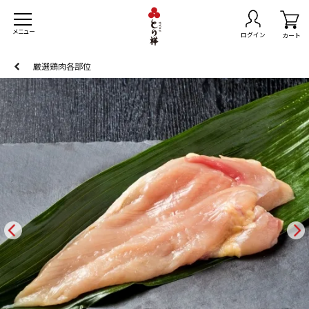
メニュー
ログイン
カート
厳選鶏肉各部位
トセット
無料
きセット
スマスチキン
島県産黒さつま鶏