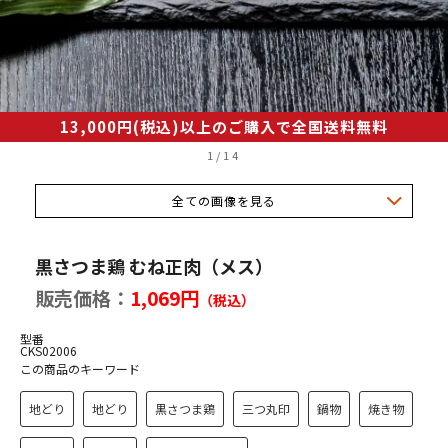
産若どり
品
・調味料
13,000円(税込)以上のご購入で全国送料無料
1
/
14
県産最上鴨
全ての画像を見る
一覧
黒さつま鶏 むね正肉（メス）
販売価格：
1,069円
（税込）
型番
祥の歴史はスープにあり
CKS02006
この商品のキーワード
へのこだわり
地どり
地どり
黒さつま鶏
三つ丸印
鍋物
焼き物
きの美味しい召し上がり方