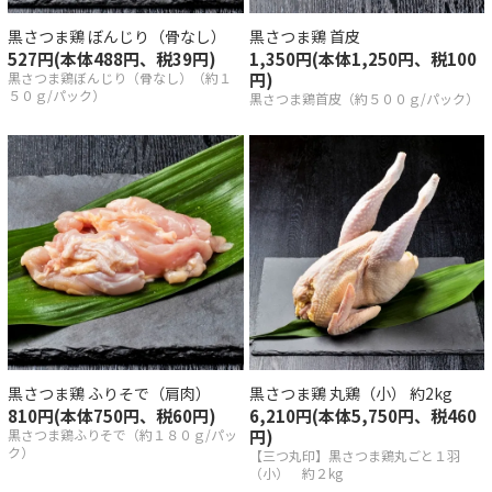
黒さつま鶏 ぼんじり（骨なし）
黒さつま鶏 首皮
527円(本体488円、税39円)
1,350円(本体1,250円、税100
黒さつま鶏ぼんじり（骨なし）（約１
円)
５０ｇ/パック）
黒さつま鶏首皮（約５００ｇ/パック）
黒さつま鶏 ふりそで（肩肉）
黒さつま鶏 丸鶏（小） 約2kg
810円(本体750円、税60円)
6,210円(本体5,750円、税460
黒さつま鶏ふりそで（約１８０ｇ/パッ
円)
ク）
【三つ丸印】黒さつま鶏丸ごと１羽
（小） 約２kg