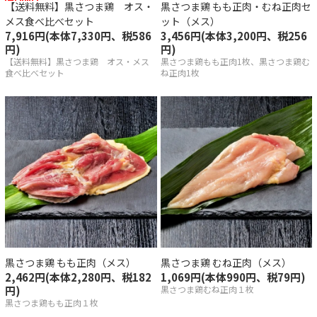
【送料無料】黒さつま鶏 オス・
黒さつま鶏 もも正肉・むね正肉セ
産若どり
メス食べ比べセット
ット（メス）
7,916円(本体7,330円、税586
3,456円(本体3,200円、税256
円)
円)
品
【送料無料】黒さつま鶏 オス・メス
黒さつま鶏もも正肉1枚、黒さつま鶏む
食べ比べセット
ね正肉1枚
・調味料
県産最上鴨
一覧
祥の歴史はスープにあり
黒さつま鶏 もも正肉（メス）
黒さつま鶏 むね正肉（メス）
へのこだわり
2,462円(本体2,280円、税182
1,069円(本体990円、税79円)
円)
黒さつま鶏むね正肉１枚
黒さつま鶏もも正肉１枚
きの美味しい召し上がり方