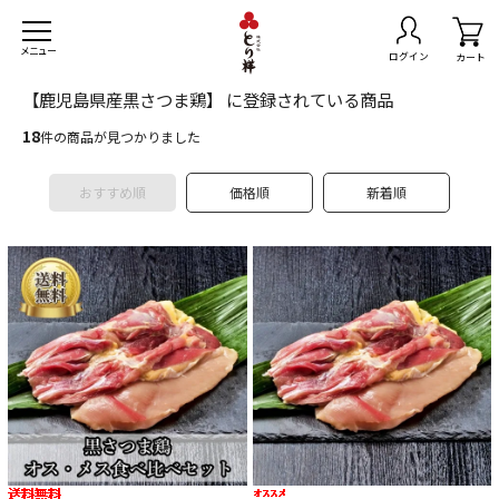
メニュー
ログイン
カート
【鹿児島県産黒さつま鶏】 に登録されている商品
18
件の商品が見つかりました
おすすめ順
価格順
新着順
トセット
無料
きセット
スマスチキン
島県産黒さつま鶏