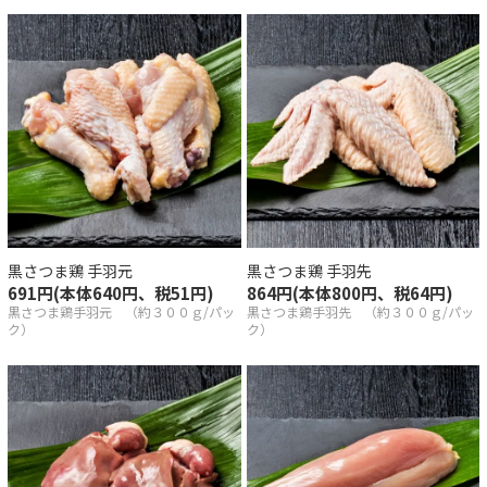
しい解凍の方法
会員登録
イン
黒さつま鶏 手羽元
黒さつま鶏 手羽先
アカウント
691円(本体640円、税51円)
864円(本体800円、税64円)
黒さつま鶏手羽元 （約３００ｇ/パッ
黒さつま鶏手羽先 （約３００ｇ/パッ
トを見る
ク）
ク）
概要
あるご質問
商取引法