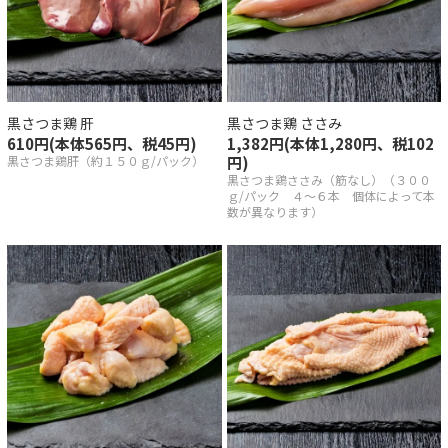
い合わせ
黒さつま鶏 肝
黒さつま鶏 ささみ
610円(本体565円、税45円)
1,382円(本体1,280円、税102
黒さつま鶏肝（約１５０ｇ/パック）
円)
黒さつま鶏ささみ（筋なし）（３００
ｇ/パック ４～６本 個体によって本
数が異なります）