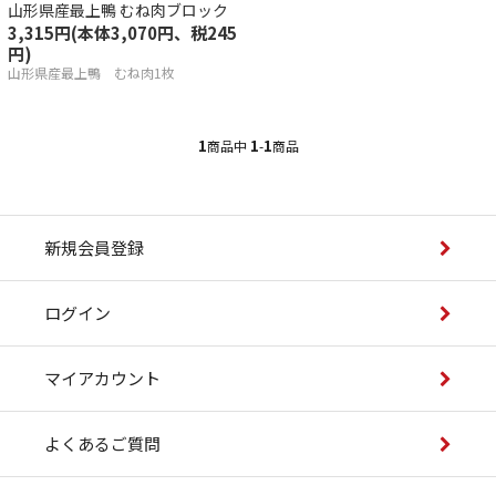
山形県産最上鴨 むね肉ブロック
産若どり
3,315円(本体3,070円、税245
円)
山形県産最上鴨 むね肉1枚
品
・調味料
1
1
1
商品中
-
商品
県産最上鴨
一覧
新規会員登録
ログイン
マイアカウント
祥の歴史はスープにあり
へのこだわり
よくあるご質問
きの美味しい召し上がり方