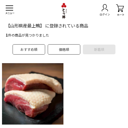
メニュー
ログイン
カート
【山形県産最上鴨】 に登録されている商品
1
件の商品が見つかりました
おすすめ順
価格順
新着順
トセット
無料
きセット
スマスチキン
島県産黒さつま鶏