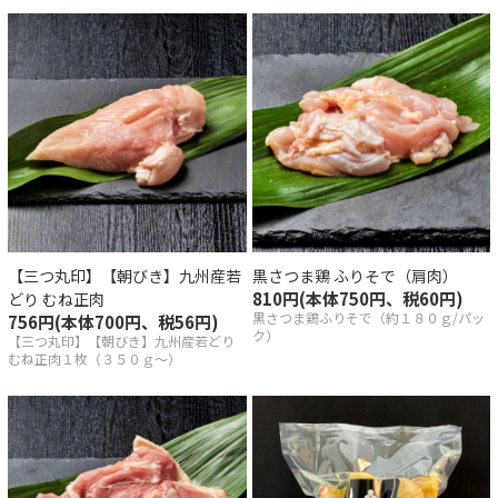
しい解凍の方法
会員登録
イン
【三つ丸印】【朝びき】九州産若
黒さつま鶏 ふりそで（肩肉）
アカウント
810円(本体750円、税60円)
どり むね正肉
黒さつま鶏ふりそで（約１８０ｇ/パッ
756円(本体700円、税56円)
トを見る
ク）
【三つ丸印】【朝びき】九州産若どり
むね正肉１枚（３５０ｇ～）
概要
あるご質問
商取引法