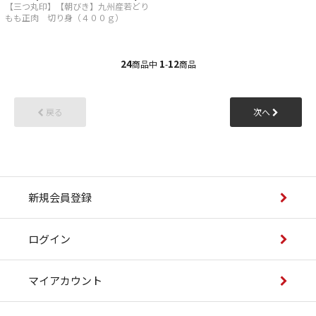
【三つ丸印】【朝びき】九州産若どり
もも正肉 切り身（４００ｇ）
24
1
12
商品中
-
商品
戻る
次へ
新規会員登録
ログイン
マイアカウント