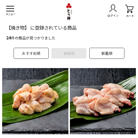
メニュー
ログイン
カート
【焼き物】 に登録されている商品
24
件の商品が見つかりました
おすすめ順
価格順
新着順
トセット
無料
きセット
スマスチキン
島県産黒さつま鶏