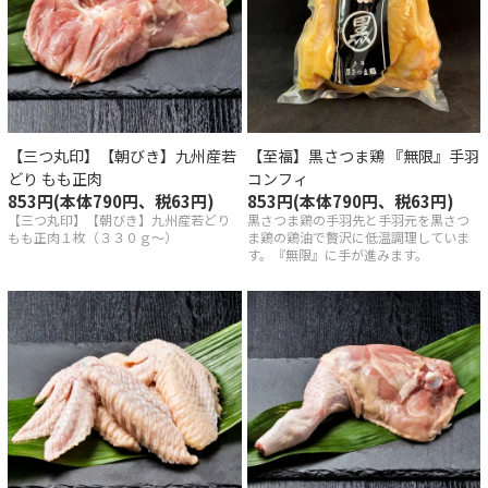
い合わせ
【三つ丸印】【朝びき】九州産若
【至福】黒さつま鶏 『無限』手羽
どり もも正肉
コンフィ
853円(本体790円、税63円)
853円(本体790円、税63円)
【三つ丸印】【朝びき】九州産若どり
黒さつま鶏の手羽先と手羽元を黒さつ
もも正肉１枚（３３０ｇ～）
ま鶏の鶏油で贅沢に低温調理していま
す。『無限』に手が進みます。