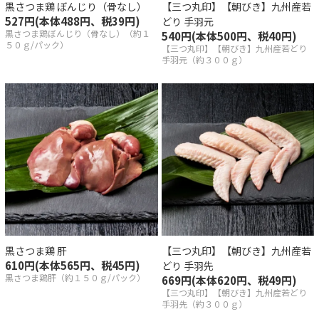
黒さつま鶏 ぼんじり（骨なし）
【三つ丸印】【朝びき】九州産若
産若どり
527円(本体488円、税39円)
どり 手羽元
黒さつま鶏ぼんじり（骨なし）（約１
540円(本体500円、税40円)
５０ｇ/パック）
【三つ丸印】【朝びき】九州産若どり
品
手羽元（約３００ｇ）
・調味料
県産最上鴨
一覧
祥の歴史はスープにあり
黒さつま鶏 肝
【三つ丸印】【朝びき】九州産若
610円(本体565円、税45円)
どり 手羽先
へのこだわり
黒さつま鶏肝（約１５０ｇ/パック）
669円(本体620円、税49円)
【三つ丸印】【朝びき】九州産若どり
手羽先（約３００ｇ）
きの美味しい召し上がり方