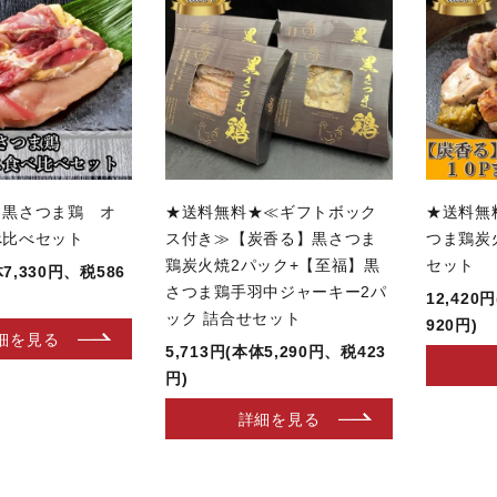
】黒さつま鶏 オ
★送料無料★≪ギフトボック
★送料無
べ比べセット
ス付き≫【炭香る】黒さつま
つま鶏炭
鶏炭火焼2パック+【至福】黒
セット
体7,330円、税586
さつま鶏手羽中ジャーキー2パ
12,420
ック 詰合せセット
920円)
細を見る
5,713円(本体5,290円、税423
円)
詳細を見る