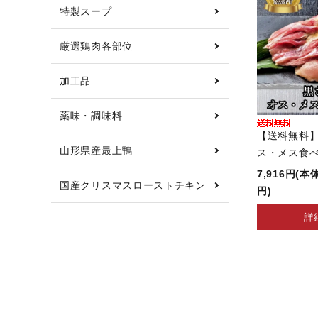
特製スープ
厳選鶏肉各部位
加工品
薬味・調味料
【送料無料
山形県産最上鴨
ス・メス食
7,916円(本
国産クリスマスローストチキン
円)
詳