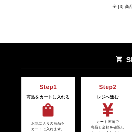
全 [3] 
shopping_cart
S
Step1
Step2
商品をカートに入れる
レジへ進む
カート画面で
お気に入りの商品を
商品と金額を確認し
カートに入れます。