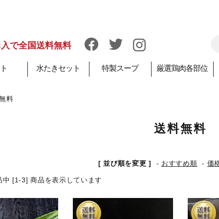
購入で全国送料無料
ト
水たきセット
特製スープ
厳選鶏肉各部位
無料
送料無料
[ 並び順を変更 ]
-
おすすめ順
-
価
商品中 [1-3] 商品を表示しています