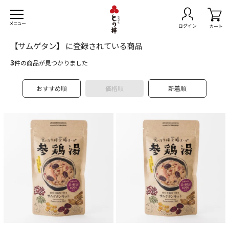
メニュー
ログイン
カート
【サムゲタン】 に登録されている商品
3
件の商品が見つかりました
おすすめ順
価格順
新着順
トセット
無料
きセット
スマスチキン
島県産黒さつま鶏