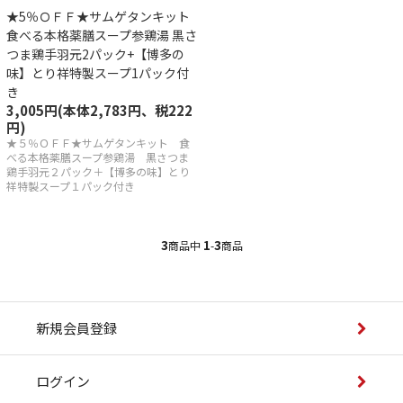
★5％ＯＦＦ★サムゲタンキット
しい解凍の方法
食べる本格薬膳スープ参鶏湯 黒さ
つま鶏手羽元2パック+【博多の
味】とり祥特製スープ1パック付
き
3,005円(本体2,783円、税222
円)
★５％ＯＦＦ★サムゲタンキット 食
会員登録
べる本格薬膳スープ参鶏湯 黒さつま
鶏手羽元２パック＋【博多の味】とり
イン
祥特製スープ１パック付き
アカウント
3
1
3
商品中
-
商品
トを見る
概要
新規会員登録
あるご質問
ログイン
商取引法