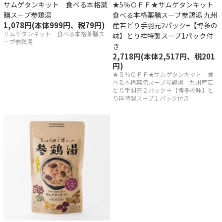
サムゲタンキット 食べる本格薬
★5％ＯＦＦ★サムゲタンキット
産若どり
膳スープ参鶏湯
食べる本格薬膳スープ参鶏湯 九州
1,078円(本体999円、税79円)
産若どり手羽元2パック+【博多の
サムゲタンキット 食べる本格薬膳ス
味】とり祥特製スープ1パック付
品
ープ参鶏湯
き
2,718円(本体2,517円、税201
・調味料
円)
★５％ＯＦＦ★サムゲタンキット 食
県産最上鴨
べる本格薬膳スープ参鶏湯 九州産若
どり手羽元２パック＋【博多の味】と
り祥特製スープ１パック付き
一覧
祥の歴史はスープにあり
へのこだわり
きの美味しい召し上がり方