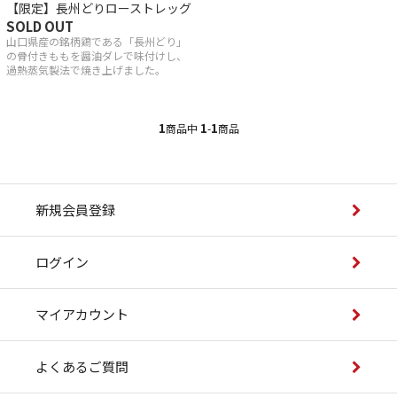
【限定】長州どりローストレッグ
産若どり
SOLD OUT
山口県産の銘柄鶏である「長州どり」
の骨付きももを醤油ダレで味付けし、
品
過熱蒸気製法で焼き上げました。
・調味料
1
1
1
商品中
-
商品
県産最上鴨
一覧
新規会員登録
ログイン
祥の歴史はスープにあり
マイアカウント
へのこだわり
よくあるご質問
きの美味しい召し上がり方