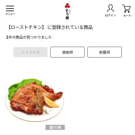
メニュー
ログイン
カート
【ローストチキン】 に登録されている商品
1
件の商品が見つかりました
おすすめ順
価格順
新着順
トセット
無料
きセット
スマスチキン
島県産黒さつま鶏