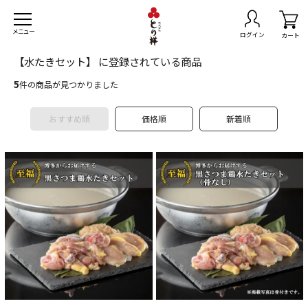
メニュー
ログイン
カート
【水たきセット】 に登録されている商品
5
件の商品が見つかりました
おすすめ順
価格順
新着順
トセット
無料
きセット
スマスチキン
島県産黒さつま鶏