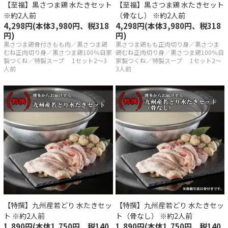
【至福】黒さつま鶏 水たきセット
【至福】黒さつま鶏 水たきセット
産若どり
※約2人前
（骨なし） ※約2人前
4,298円(本体3,980円、税318
4,298円(本体3,980円、税318
円)
円)
品
黒さつま鶏骨付きもも肉／黒さつま鶏
黒さつま鶏もも正肉切り身／黒さつま
むね正肉切り身／黒さつま鶏100％自家
鶏むね正肉切り身／黒さつま鶏100％自
・調味料
製つくね／特製スープ 1セット2～3
家製つくね／特製スープ 1セット2～
人前
3人前
県産最上鴨
一覧
祥の歴史はスープにあり
へのこだわり
【特撰】九州産若どり 水たきセッ
【特撰】九州産若どり 水たきセッ
ト ※約2人前
ト（骨なし） ※約2人前
きの美味しい召し上がり方
1,890円(本体1,750円、税140
1,890円(本体1,750円、税140