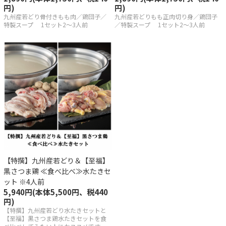
円)
円)
しい解凍の方法
九州産若どり骨付きもも肉／鶏団子／
九州産若どりもも正肉切り身／鶏団子
特製スープ 1セット2～3人前
／特製スープ 1セット2～3人前
会員登録
イン
アカウント
トを見る
【特撰】九州産若どり＆【至福】
黒さつま鶏 ≪食べ比べ≫水たきセ
概要
ット ※4人前
5,940円(本体5,500円、税440
あるご質問
円)
【特撰】九州産若どり水たきセットと
商取引法
【至福】黒さつま鶏水たきセットを食